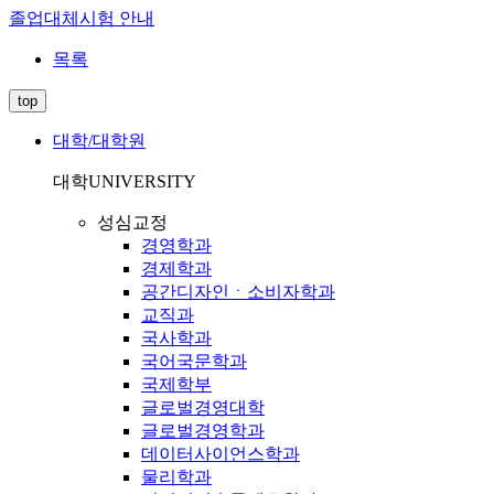
졸업대체시험 안내
목록
top
대학/대학원
대학
UNIVERSITY
성심교정
경영학과
경제학과
공간디자인ㆍ소비자학과
교직과
국사학과
국어국문학과
국제학부
글로벌경영대학
글로벌경영학과
데이터사이언스학과
물리학과