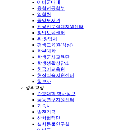
예비군대대
융합전공학부
입학처
중앙도서관
전공진로설계지원센터
창업보육센터
취·창업처
평생교육원(성심)
학부대학
학생군사교육단
학생생활상담소
한국어교육원
현장실습지원센터
학보사
성의교정
간호대학 학사정보
공동연구지원센터
기숙사
발전기금
산학협력단
실험동물연구실