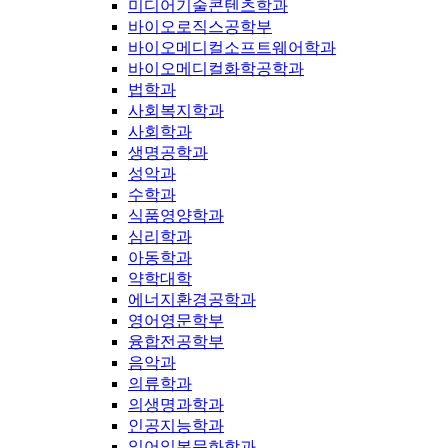
미디어기술콘텐츠학과
바이오로직스공학부
바이오메디컬소프트웨어학과
바이오메디컬화학공학과
법학과
사회복지학과
사회학과
생명공학과
성악과
수학과
식품영양학과
심리학과
아동학과
약학대학
에너지환경공학과
영어영문학부
융합전공학부
음악과
의류학과
의생명과학과
인공지능학과
일어일본문화학과