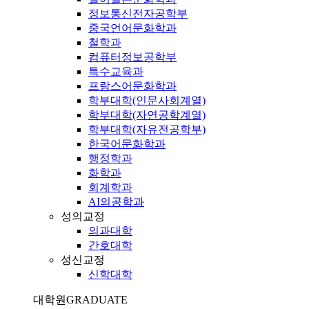
정보통신전자공학부
중국언어문화학과
철학과
컴퓨터정보공학부
특수교육과
프랑스어문화학과
학부대학(인문사회계열)
학부대학(자연공학계열)
학부대학(자유전공학부)
한국어문화학과
행정학과
화학과
회계학과
AI의공학과
성의교정
의과대학
간호대학
성신교정
신학대학
대학원
GRADUATE