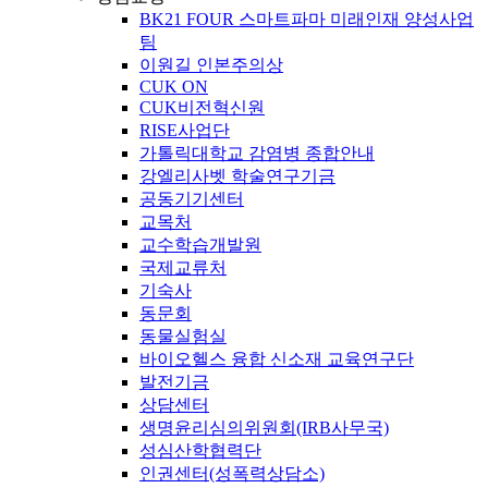
BK21 FOUR 스마트파마 미래인재 양성사업
팀
이원길 인본주의상
CUK ON
CUK비전혁신원
RISE사업단
가톨릭대학교 감염병 종합안내
강엘리사벳 학술연구기금
공동기기센터
교목처
교수학습개발원
국제교류처
기숙사
동문회
동물실험실
바이오헬스 융합 신소재 교육연구단
발전기금
상담센터
생명윤리심의위원회(IRB사무국)
성심산학협력단
인권센터(성폭력상담소)