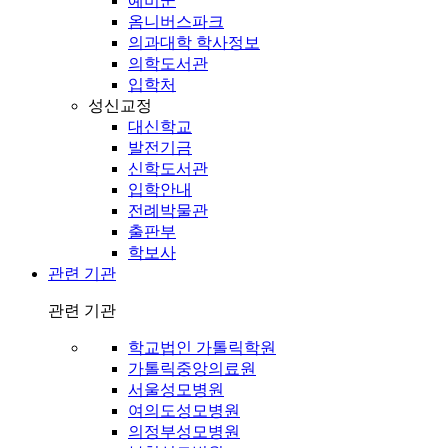
예비군
옴니버스파크
의과대학 학사정보
의학도서관
입학처
성신교정
대신학교
발전기금
신학도서관
입학안내
전례박물관
출판부
학보사
관련 기관
관련 기관
학교법인 가톨릭학원
가톨릭중앙의료원
서울성모병원
여의도성모병원
의정부성모병원