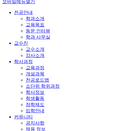
모바일메뉴열기
전공안내
학과소개
교육목표
동문 인터뷰
학과 사무실
교수진
교수소개
강사소개
학사과정
교육과정
개설과목
전공로드맵
소단위 학위과정
학사정보
학생활동
장학제도
입학안내
커뮤니티
공지사항
채용 정보