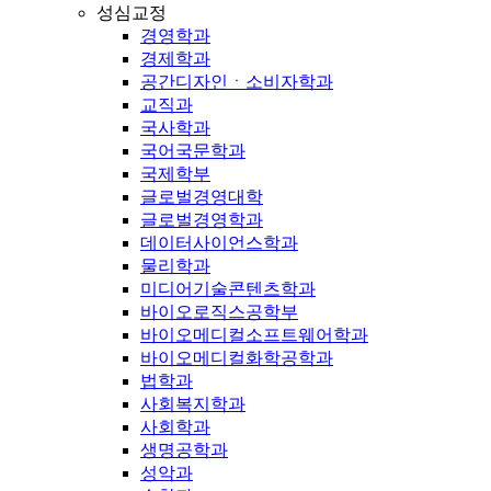
성심교정
경영학과
경제학과
공간디자인ㆍ소비자학과
교직과
국사학과
국어국문학과
국제학부
글로벌경영대학
글로벌경영학과
데이터사이언스학과
물리학과
미디어기술콘텐츠학과
바이오로직스공학부
바이오메디컬소프트웨어학과
바이오메디컬화학공학과
법학과
사회복지학과
사회학과
생명공학과
성악과