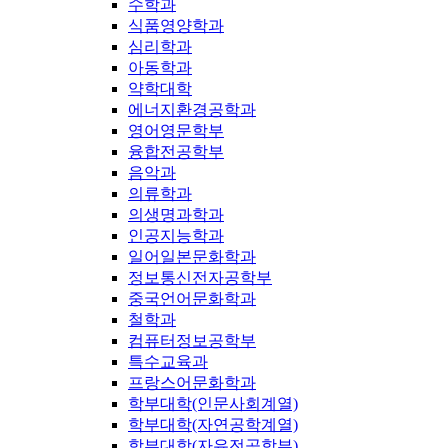
수학과
식품영양학과
심리학과
아동학과
약학대학
에너지환경공학과
영어영문학부
융합전공학부
음악과
의류학과
의생명과학과
인공지능학과
일어일본문화학과
정보통신전자공학부
중국언어문화학과
철학과
컴퓨터정보공학부
특수교육과
프랑스어문화학과
학부대학(인문사회계열)
학부대학(자연공학계열)
학부대학(자유전공학부)