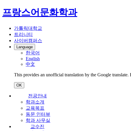
프랑스어문화학과
가톨릭대학교
트리니티
사이버캠퍼스
Language
한국어
English
中文
This provides an unofficial translation by the Google translate.
OK
전공안내
학과소개
교육목표
동문 인터뷰
학과 사무실
교수진